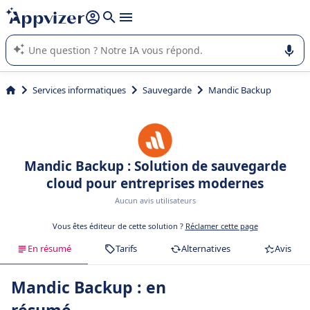
répondre (plusieurs lignes avec
shift + entrée
).
L'IA de Appvizer vous guide dans l'utilisation ou la sélection de
logiciel SaaS en entreprise.
Services informatiques
Sauvegarde
Mandic Backup
Mandic Backup : Solution de sauvegarde
cloud pour entreprises modernes
Aucun avis utilisateurs
Vous êtes éditeur de cette solution ?
Réclamer cette page
En résumé
Tarifs
Alternatives
Avis
Mandic Backup : en