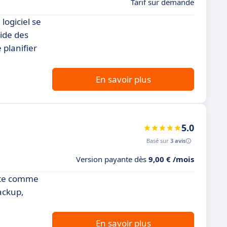
Tarif sur demande
logiciel se
pide des
 planifier
En savoir plus
5.0
Basé sur
3 avis
Version payante dès
9,00 € /mois
ente comme
ackup,
En savoir plus