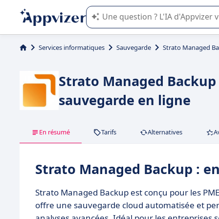
L'IA de Appvizer vous guide dans l'uti
Services informatiques
Sauvegarde
Strato Managed B
Strato Managed Backup :
sauvegarde en ligne
En résumé
Tarifs
Alternatives
A
Strato Managed Backup : e
Strato Managed Backup est conçu pour les PME 
offre une sauvegarde cloud automatisée et pers
analyses avancées. Idéal pour les entreprises 