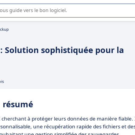
lisation ou la sélection de logiciel SaaS en entreprise.
ackup
 Solution sophistiquée pour la
vis
n résumé
cherchant à protéger leurs données de manière fiable. I
onnalisable, une récupération rapide des fichiers et de
souhaitant une gestion simplifiée des sauvegardes.