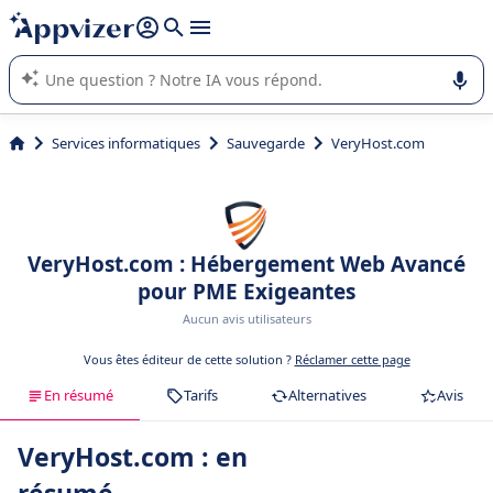
répondre (plusieurs lignes avec
shift + entrée
).
L'IA de Appvizer vous guide dans l'utilisation ou la sélection de
logiciel SaaS en entreprise.
Services informatiques
Sauvegarde
VeryHost.com
VeryHost.com : Hébergement Web Avancé
pour PME Exigeantes
Aucun avis utilisateurs
Vous êtes éditeur de cette solution ?
Réclamer cette page
En résumé
Tarifs
Alternatives
Avis
VeryHost.com : en