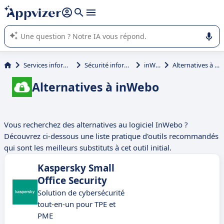
répondre (plusieurs lignes avec
shift + entrée
).
L'IA de Appvizer vous guide dans l'utilisation ou la sélection de
logiciel SaaS en entreprise.
Services informatiques
Sécurité informatique
inWebo
Alternatives à inWebo
Alternatives à inWebo
Vous recherchez des alternatives au logiciel InWebo ?
Découvrez ci-dessous une liste pratique d'outils recommandés
qui sont les meilleurs substituts à cet outil initial.
Kaspersky Small
Office Security
Solution de cybersécurité
tout-en-un pour TPE et
PME