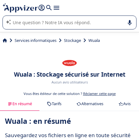
répondre (plusieurs lignes avec
shift + entrée
).
L'IA de Appvizer vous guide dans l'utilisation ou la sélection de
logiciel SaaS en entreprise.
Services informatiques
Stockage
Wuala
Wuala : Stockage sécurisé sur Internet
Aucun avis utilisateurs
Vous êtes éditeur de cette solution ?
Réclamer cette page
En résumé
Tarifs
Alternatives
Avis
Wuala : en résumé
Sauvegardez vos fichiers en ligne en toute sécurité