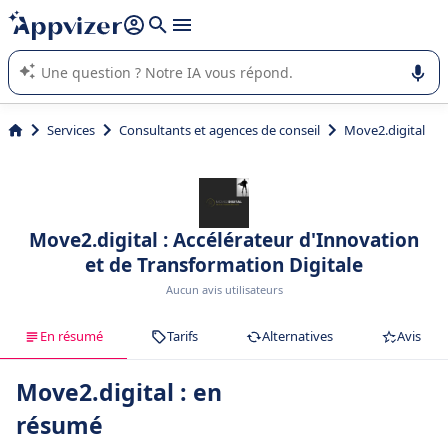
répondre (plusieurs lignes avec
shift + entrée
).
L'IA de Appvizer vous guide dans l'utilisation ou la sélection de
logiciel SaaS en entreprise.
Services
Consultants et agences de conseil
Move2.digital
Move2.digital : Accélérateur d'Innovation
et de Transformation Digitale
Aucun avis utilisateurs
En résumé
Tarifs
Alternatives
Avis
Move2.digital : en
résumé