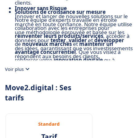
clients.
Innover sans Risque
Solutions de croissance sur mesure
Innover et lancer de nouvelles solutions sur le
Notre équipe d'experts travaille en étroite
marché en toute confiance. Notre équipe utilise
collaboration avec les entreprises pour
une méthodologie éprouvée et basée sur les
réinventer leurs produits/services
, accéder à
données pour
tester
,
valider
et
développer
de
nouveaux marchés
et
maintenir un
des idées, garantissant que vos investissements
avantage concurrentiel
. Que vous visiez à
répondent aux besoins des clients.
renforcer votre
innovation digitale
ou à
Diagnostic Innovation & AI BPI
explorer l’
innovation des modèles
Voir plus
En tant qu’expert référencé par la BPI France,
économiques
, nous avons l'expertise
nous offrons un
diagnostic innovation
nécessaire pour obtenir des résultats concrets.
Move2.digital : Ses
subventionné à 50%
. Nos services
tarifs
comprennent des études de marché, l’idéation
et l’exécution — entièrement alignés avec le
programme
France 2030
pour soutenir une
croissance durable.
Standard
Engagement pour la Durabilité
Tarif