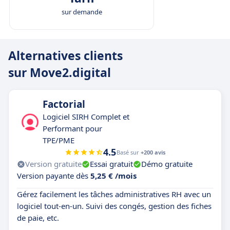
Nous aidons les entreprises à contribuer à la
sur demande
transition environnementale
grâce aux
initiatives des
5R
— Réduire, Réutiliser,
Réaffecter, Remanufacturer et Recycler — tout
Alternatives clients
en promouvant une
économie fonctionnelle
.
sur Move2.digital
Factorial
Logiciel SIRH Complet et
Performant pour
TPE/PME
4.5
Basé sur
+200 avis
Version gratuite
Essai gratuit
Démo gratuite
Version payante dès
5,25 € /mois
Gérez facilement les tâches administratives RH avec un
logiciel tout-en-un. Suivi des congés, gestion des fiches
de paie, etc.