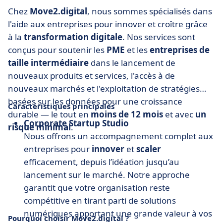
Chez
Move2.digital
, nous sommes spécialisés dans
l'aide aux entreprises pour innover et croître grâce
à la
transformation digitale
. Nos services sont
conçus pour soutenir les
PME
et les
entreprises de
taille intermédiaire
dans le lancement de
nouveaux produits et services, l'accès à de
nouveaux marchés et l'exploitation de stratégies
basées sur les données pour une croissance
Caractéristiques principales
durable — le tout en
moins de 12 mois
et avec
un
Corporate Startup Studio
risque minimal
.
Nous offrons un accompagnement complet aux
entreprises pour
innover
et
scaler
efficacement, depuis l’idéation jusqu’au
lancement sur le marché. Notre approche
garantit que votre organisation reste
compétitive en tirant parti de solutions
numériques apportant une grande valeur à vos
Pourquoi choisir Move2.digital ?