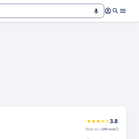
,
3.8
Basé sur
+200 avis