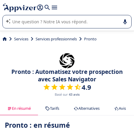
répondre (plusieurs lignes avec
shift + entrée
).
L'IA de Appvizer vous guide dans l'utilisation ou la sélection de
logiciel SaaS en entreprise.
Services
Services professionnels
Pronto
Pronto : Automatisez votre prospection
avec Sales Navigator
4.9
Basé sur
43 avis
En résumé
Tarifs
Alternatives
Avis
Pronto : en résumé