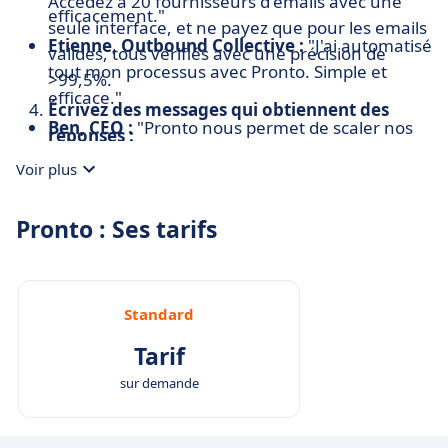
Accédez à 20 fournisseurs d'emails avec une
efficacement."
seule interface, et ne payez que pour les emails
Etienne, Outbound Collective :
"J'ai automatisé
valides, tous vérifiés avec une précision de
tout mon processus avec Pronto. Simple et
>99,5%.
efficace."
Écrivez des messages qui obtiennent des
Ben, CEO :
"Pronto nous permet de scaler nos
réponses :
efforts de prospection. Un vrai changement
Utilisez des modèles de rédaction éprouvés,
Voir plus
pour notre équipe."
avec des messages générés par IA, adaptés à
vos leads.
Pronto : Ses tarifs
Standard
Tarif
sur demande