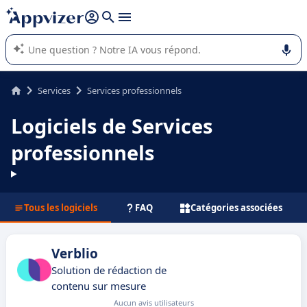
répondre (plusieurs lignes avec
shift + entrée
).
L'IA de Appvizer vous guide dans l'utilisation ou la sélection de
logiciel SaaS en entreprise.
Services
Services professionnels
Logiciels de Services
professionnels
Tous les logiciels
FAQ
Catégories associées
Verblio
Solution de rédaction de
contenu sur mesure
Aucun avis utilisateurs