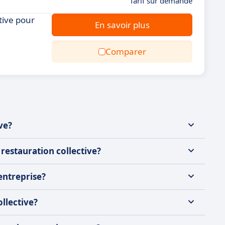
Tarif sur demande
itive pour
En savoir plus
Comparer
ve?
 restauration collective?
entreprise?
ollective?