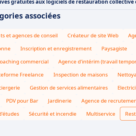
ives gratuites aux logiciels de restauration collective
égories associées
ts et agences de conseil
Créateur de site Web
Age
sonne
Inscription et enregistrement
Paysagiste
oaching commercial
Agence d'intérim (travail tempor
teforme Freelance
Inspection de maisons
Nettoya
iergerie
Gestion de services alimentaires
Electric
PDV pour Bar
Jardinerie
Agence de recruteme
d'études
Sécurité et incendie
Multiservice
Rest