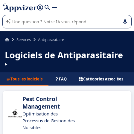
répondre (plusieurs lignes avec
shift + entrée
).
L'IA de Appvizer vous guide dans l'utilisation ou la sélection de
logiciel SaaS en entreprise.
Services
Antiparasitaire
Logiciels de Antiparasitaire
Tous les logiciels
FAQ
Catégories associées
Pest Control
Management
Optimisation des
Processus de Gestion des
Nuisibles