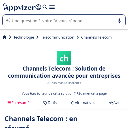
répondre (plusieurs lignes avec
shift + entrée
).
L'IA de Appvizer vous guide dans l'utilisation ou la sélection de
logiciel SaaS en entreprise.
Technologie
Telecommunication
Channels Telecom
Channels Telecom : Solution de
communication avancée pour entreprises
Aucun avis utilisateurs
Vous êtes éditeur de cette solution ?
Réclamer cette page
En résumé
Tarifs
Alternatives
Avis
Channels Telecom : en