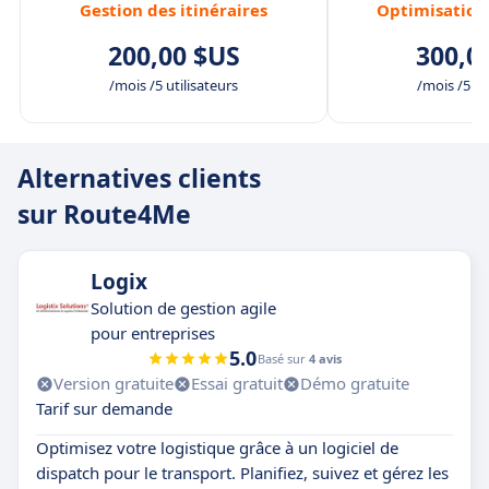
Gestion des itinéraires
Optimisation 
200,00 $US
300,0
/mois /5 utilisateurs
/mois /5 ut
Alternatives clients
sur Route4Me
Logix
Solution de gestion agile
pour entreprises
5.0
Basé sur
4 avis
Version gratuite
Essai gratuit
Démo gratuite
Tarif sur demande
Optimisez votre logistique grâce à un logiciel de
dispatch pour le transport. Planifiez, suivez et gérez les