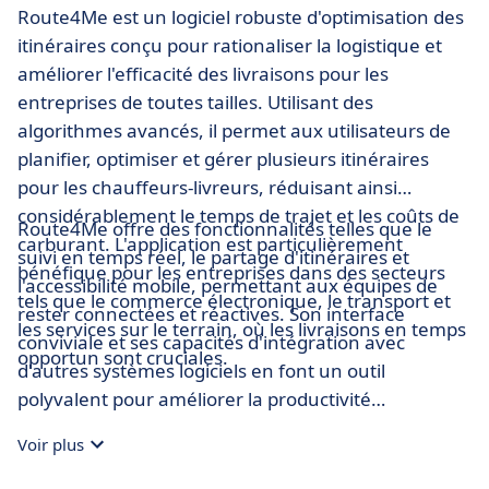
Route4Me est un logiciel robuste d'optimisation des
itinéraires conçu pour rationaliser la logistique et
améliorer l'efficacité des livraisons pour les
entreprises de toutes tailles. Utilisant des
algorithmes avancés, il permet aux utilisateurs de
planifier, optimiser et gérer plusieurs itinéraires
pour les chauffeurs-livreurs, réduisant ainsi
considérablement le temps de trajet et les coûts de
Route4Me offre des fonctionnalités telles que le
carburant. L'application est particulièrement
suivi en temps réel, le partage d'itinéraires et
bénéfique pour les entreprises dans des secteurs
l'accessibilité mobile, permettant aux équipes de
tels que le commerce électronique, le transport et
rester connectées et réactives. Son interface
les services sur le terrain, où les livraisons en temps
conviviale et ses capacités d'intégration avec
opportun sont cruciales.
d'autres systèmes logiciels en font un outil
polyvalent pour améliorer la productivité
opérationnelle et la satisfaction des clients.
Voir plus
Globalement, Route4Me permet aux entreprises de
livrer de manière plus intelligente, plus rapide et