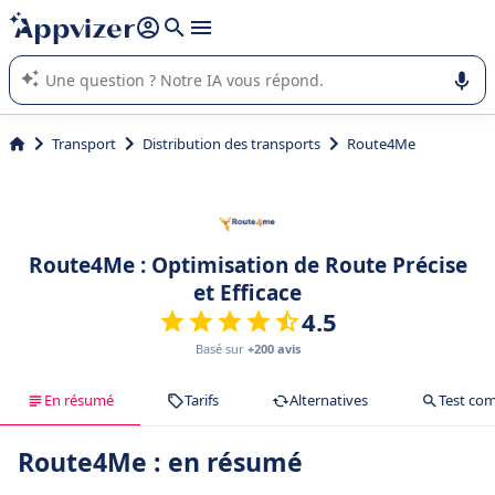
répondre (plusieurs lignes avec
shift + entrée
).
L'IA de Appvizer vous guide dans l'utilisation ou la sélection de
logiciel SaaS en entreprise.
Transport
Distribution des transports
Route4Me
Route4Me : Optimisation de Route Précise
et Efficace
4.5
Basé sur
+200 avis
En résumé
Tarifs
Alternatives
Test com
Route4Me : en résumé