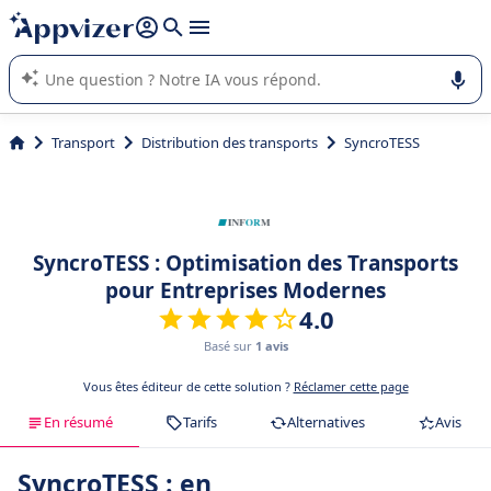
répondre (plusieurs lignes avec
shift + entrée
).
L'IA de Appvizer vous guide dans l'utilisation ou la sélection de
logiciel SaaS en entreprise.
Transport
Distribution des transports
SyncroTESS
SyncroTESS : Optimisation des Transports
pour Entreprises Modernes
4.0
Basé sur
1 avis
Vous êtes éditeur de cette solution ?
Réclamer cette page
En résumé
Tarifs
Alternatives
Avis
SyncroTESS : en