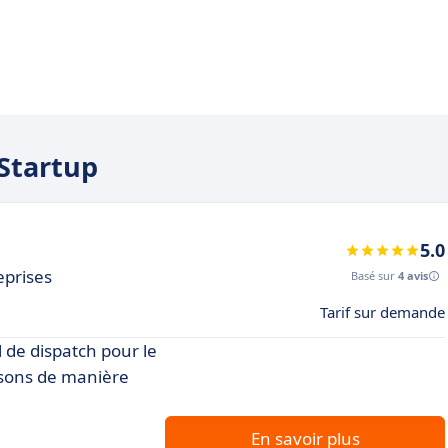
iStartup
5.0
eprises
Basé sur
4 avis
Tarif sur demande
l de dispatch pour le
aisons de manière
En savoir plus