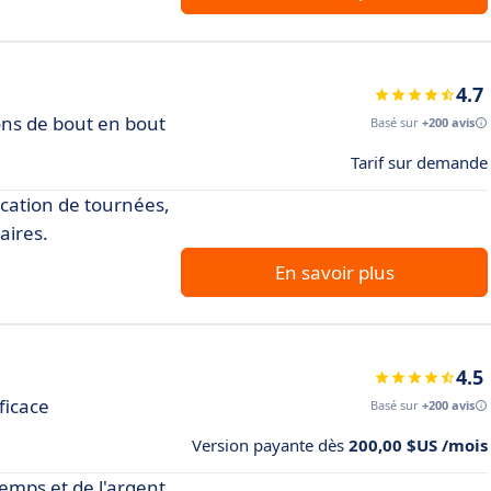
4.7
ons de bout en bout
Basé sur
+200 avis
Tarif sur demande
fication de tournées,
aires.
En savoir plus
4.5
ficace
Basé sur
+200 avis
Version payante dès
200,00 $US /mois
emps et de l'argent