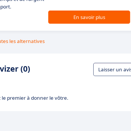
sport.
En savoir plus
utes les alternatives
izer (0)
Laisser un avi
 le premier à donner le vôtre.