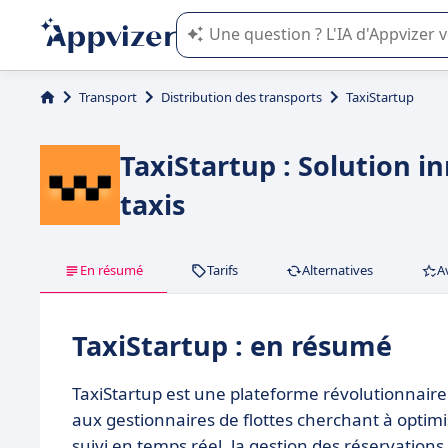
L'IA de Appvizer vous guide dans l'uti
Transport
Distribution des transports
TaxiStartup
TaxiStartup : Solution i
taxis
En résumé
Tarifs
Alternatives
A
TaxiStartup : en résumé
TaxiStartup est une plateforme révolutionnaire d
aux gestionnaires de flottes cherchant à optimis
suivi en temps réel, la gestion des réservation