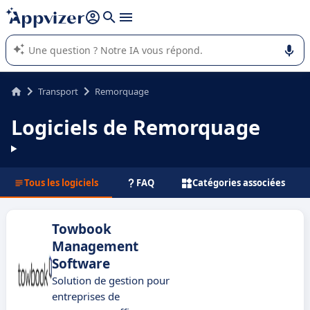
répondre (plusieurs lignes avec
shift + entrée
).
L'IA de Appvizer vous guide dans l'utilisation ou la sélection de
logiciel SaaS en entreprise.
Transport
Remorquage
Logiciels de Remorquage
Tous les logiciels
FAQ
Catégories associées
Towbook
Management
Software
Solution de gestion pour
entreprises de