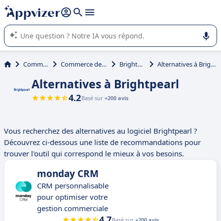
répondre (plusieurs lignes avec
shift + entrée
).
L'IA de Appvizer vous guide dans l'utilisation ou la sélection de
logiciel SaaS en entreprise.
Commerce
Commerce de détail
Brightpearl
Alternatives à Brightpearl
Alternatives à Brightpearl
4.2
Basé sur
+200 avis
Vous recherchez des alternatives au logiciel Brightpearl ?
Découvrez ci-dessous une liste de recommandations pour
trouver l'outil qui correspond le mieux à vos besoins.
monday CRM
CRM personnalisable
pour optimiser votre
gestion commerciale
4.7
Basé sur
+200 avis