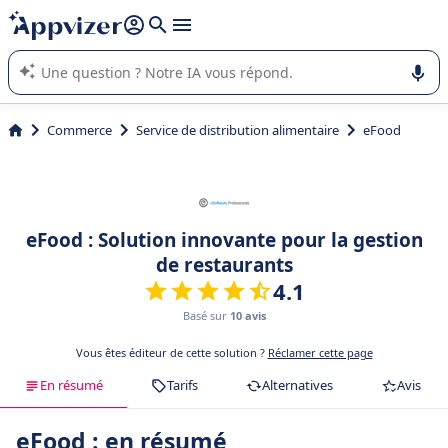
répondre (plusieurs lignes avec
shift + entrée
).
L'IA de Appvizer vous guide dans l'utilisation ou la sélection de
logiciel SaaS en entreprise.
Commerce
Service de distribution alimentaire
eFood
eFood : Solution innovante pour la gestion
de restaurants
4.1
Basé sur
10 avis
Vous êtes éditeur de cette solution ?
Réclamer cette page
En résumé
Tarifs
Alternatives
Avis
eFood : en résumé