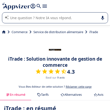
répondre (plusieurs lignes avec
shift + entrée
).
L'IA de Appvizer vous guide dans l'utilisation ou la sélection de
logiciel SaaS en entreprise.
Commerce
Service de distribution alimentaire
iTrade
iTrade : Solution innovante de gestion de
commerce
4.3
Basé sur
9 avis
Vous êtes éditeur de cette solution ?
Réclamer cette page
En résumé
Tarifs
Alternatives
Avis
iTrade : en résumé