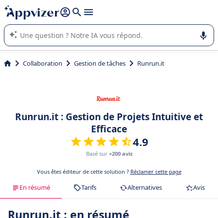
répondre (plusieurs lignes avec
shift + entrée
).
L'IA de Appvizer vous guide dans l'utilisation ou la sélection de
logiciel SaaS en entreprise.
Collaboration
Gestion de tâches
Runrun.it
Runrun.it : Gestion de Projets Intuitive et
Efficace
4.9
Basé sur
+200 avis
Vous êtes éditeur de cette solution ?
Réclamer cette page
En résumé
Tarifs
Alternatives
Avis
Runrun.it : en résumé