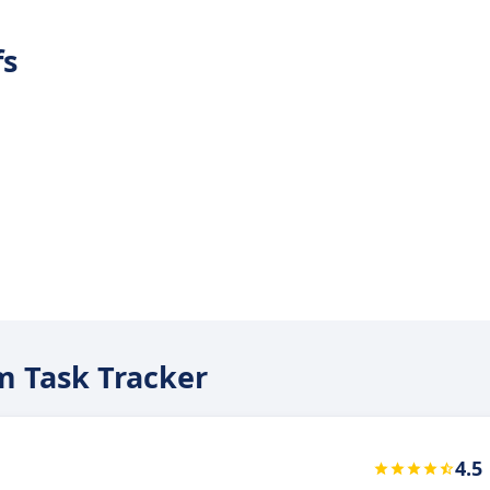
fs
am Task Tracker
4.5