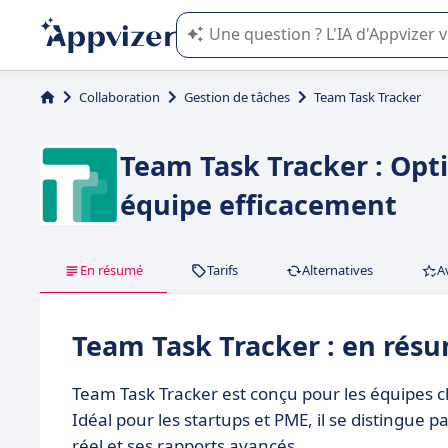
L'IA de Appvizer vous guide dans l'uti
Collaboration
Gestion de tâches
Team Task Tracker
Team Task Tracker : Opti
équipe efficacement
En résumé
Tarifs
Alternatives
A
Team Task Tracker : en rés
Team Task Tracker est conçu pour les équipes ch
Idéal pour les startups et PME, il se distingue p
réel et ses rapports avancés.