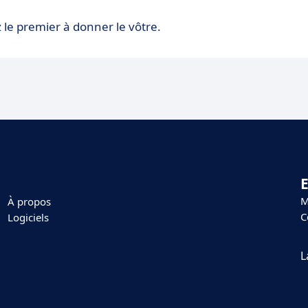
 le premier à donner le vôtre.
E
M
À propos
C
Logiciels
L