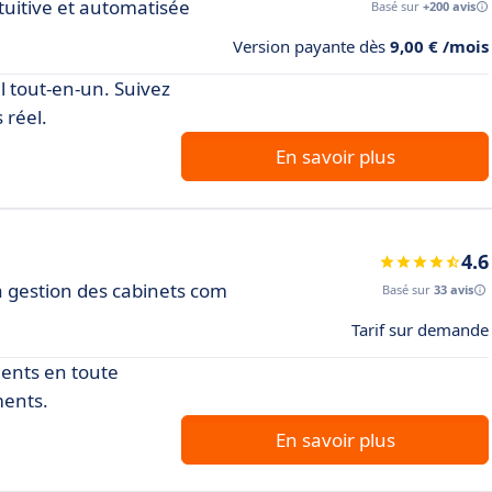
tuitive et automatisée
Basé sur
+200 avis
Version payante dès
9,00 € /mois
el tout-en-un. Suivez
 réel.
En savoir plus
4.6
a gestion des cabinets com
Basé sur
33 avis
Tarif sur demande
ments en toute
ments.
En savoir plus