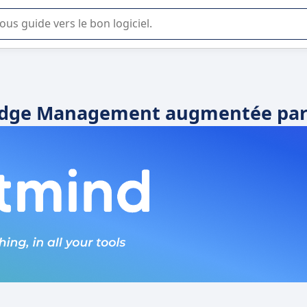
lisation ou la sélection de logiciel SaaS en entreprise.
edge Management augmentée par 