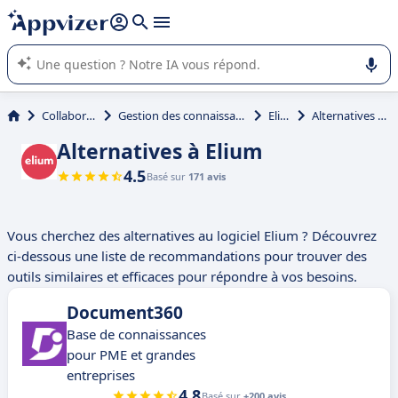
répondre (plusieurs lignes avec
shift + entrée
).
L'IA de Appvizer vous guide dans l'utilisation ou la sélection de
logiciel SaaS en entreprise.
Collaboration
Gestion des connaissances (KM)
Elium
Alternatives à Elium
Alternatives à Elium
4.5
Basé sur
171 avis
Vous cherchez des alternatives au logiciel Elium ? Découvrez
ci-dessous une liste de recommandations pour trouver des
outils similaires et efficaces pour répondre à vos besoins.
Document360
Base de connaissances
pour PME et grandes
entreprises
4.8
Basé sur
+200 avis