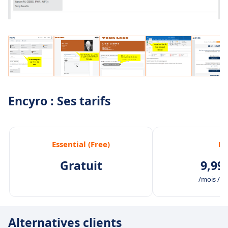
Encyro : Ses tarifs
Essential (Free)
Pr
Gratuit
9,99
/mois /uti
Alternatives clients