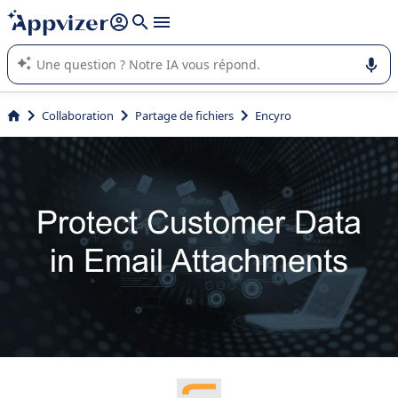
répondre (plusieurs lignes avec
shift + entrée
).
L'IA de Appvizer vous guide dans l'utilisation ou la sélection de
logiciel SaaS en entreprise.
Collaboration
Partage de fichiers
Encyro