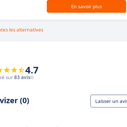
En savoir plus
utes les alternatives
4.7
sé sur
83 avis
izer (0)
Laisser un avi