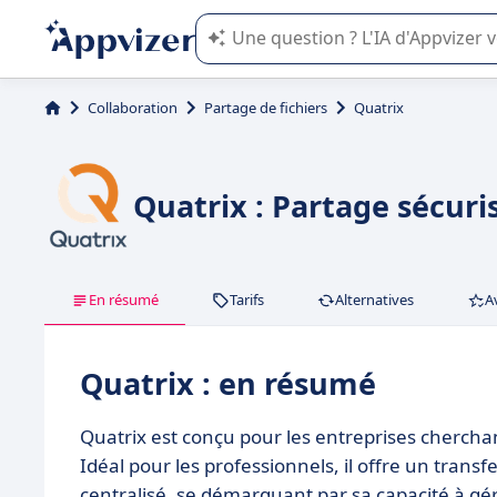
L'IA de Appvizer vous guide dans l'uti
Collaboration
Partage de fichiers
Quatrix
Quatrix : Partage sécuri
En résumé
Tarifs
Alternatives
A
Quatrix : en résumé
Quatrix est conçu pour les entreprises cherchan
Idéal pour les professionnels, il offre un trans
centralisé, se démarquant par sa capacité à gé