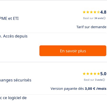
4.8
 PME et ETI
Basé sur
34 avis
Tarif sur demande
le. Accès depuis
En savoir plus
5.0
changes sécurisés
Basé sur
3 avis
Version payante dès
3,00 € /mois
 ce logiciel de
.