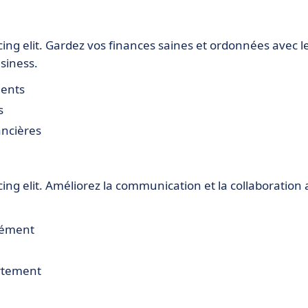
ing elit. Gardez vos finances saines et ordonnées avec l
usiness.
ments
s
ancières
ing elit. Améliorez la communication et la collaboration
nément
artement