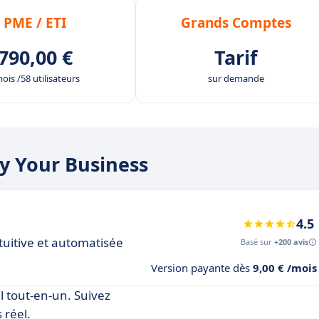
PME / ETI
Grands Comptes
790,00 €
Tarif
ois /58 utilisateurs
sur demande
oy Your Business
4.5
tuitive et automatisée
Basé sur
+200 avis
Version payante dès
9,00 € /mois
el tout-en-un. Suivez
 réel.