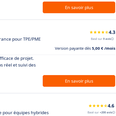
En savoir plus
4.3
France pour TPE/PME
Basé sur
9 avis
Version payante dès
5,00 € /mois
ficace de projet.
 réel et suivi des
En savoir plus
4.6
le pour équipes hybrides
Basé sur
+200 avis