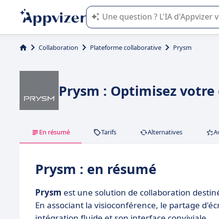
L'IA de Appvizer vous guide dans l'uti
Collaboration
Plateforme collaborative
Prysm
Prysm : Optimisez votre 
En résumé
Tarifs
Alternatives
A
Prysm : en résumé
Prysm
est une solution de collaboration destin
En associant la visioconférence, le partage d'é
intégration fluide et son interface conviviale.