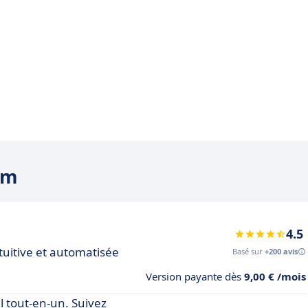
sm
4.5
tuitive et automatisée
Basé sur
+200 avis
Version payante dès
9,00 € /mois
el tout-en-un. Suivez