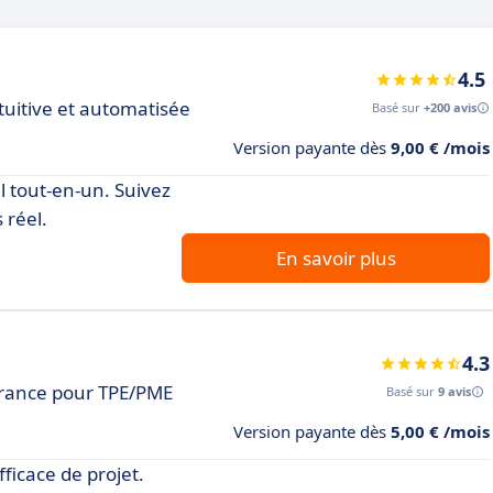
4.5
tuitive et automatisée
Basé sur
+200 avis
Version payante dès
9,00 € /mois
el tout-en-un. Suivez
 réel.
En savoir plus
4.3
France pour TPE/PME
Basé sur
9 avis
Version payante dès
5,00 € /mois
ficace de projet.