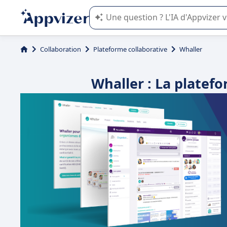
L'IA de Appvizer vous guide dans l'uti
Collaboration
Plateforme collaborative
Whaller
Whaller : La platef