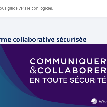
lisation ou la sélection de logiciel SaaS en entreprise.
orme collaborative sécurisée