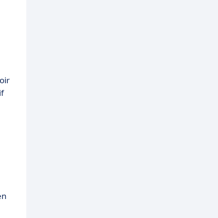
oir
if
en