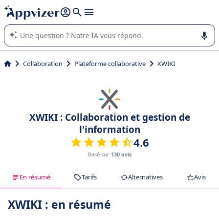
répondre (plusieurs lignes avec
shift + entrée
).
L'IA de Appvizer vous guide dans l'utilisation ou la sélection de
logiciel SaaS en entreprise.
Collaboration
Plateforme collaborative
XWIKI
XWIKI : Collaboration et gestion de
l'information
4.6
Basé sur
130 avis
En résumé
Tarifs
Alternatives
Avis
XWIKI : en résumé