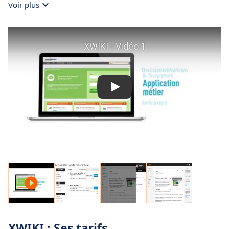
Voir plus
Augmentation de la productivité au sein de
votre entreprise
Engagement des employés dans la mission de
l'entreprise
Simulation de la créativité des employés en leur
permettant de prendre des initiatives
Encouragez vos employés à mieux
communiquer entre eux et à renforcer la
collaboration globale au sein de l’entreprise
XWIKI : Ses tarifs