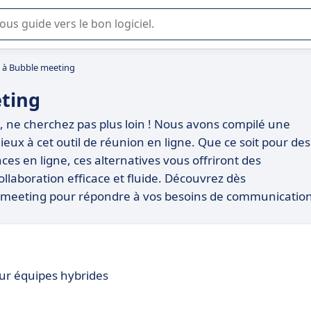
lisation ou la sélection de logiciel SaaS en entreprise.
s à Bubble meeting
eting
, ne cherchez pas plus loin ! Nous avons compilé une
mieux à cet outil de réunion en ligne. Que ce soit pour des
es en ligne, ces alternatives vous offriront des
ollaboration efficace et fluide. Découvrez dès
le meeting pour répondre à vos besoins de communicatio
our équipes hybrides