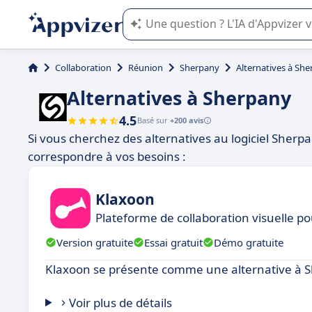
L'IA de Appvizer vous guide dans l'uti
Collaboration
Réunion
Sherpany
Alternatives à Sh
Alternatives à Sherpany
4.5
Basé sur
+200 avis
Si vous cherchez des alternatives au logiciel Sher
correspondre à vos besoins :
Klaxoon
Plateforme de collaboration visuelle p
Version gratuite
Essai gratuit
Démo gratuite
Klaxoon se présente comme une alternative à 
Voir plus de détails