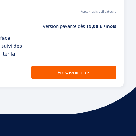
Aucun avis utilisateurs
Version payante dès
19,00 € /mois
rface
 suivi des
iter la
En savoir plus