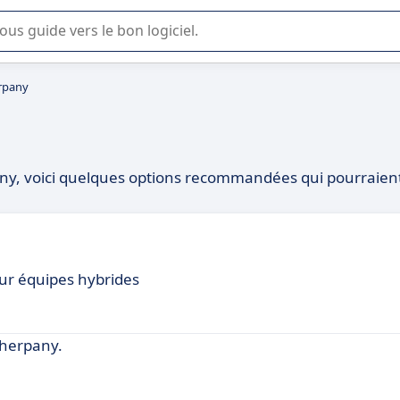
lisation ou la sélection de logiciel SaaS en entreprise.
erpany
pany, voici quelques options recommandées qui pourraien
our équipes hybrides
Sherpany.