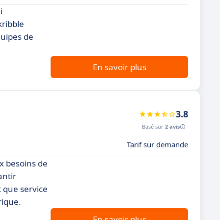
i
kribble
quipes de
En savoir plus
3.8
Basé sur
2 avis
Tarif sur demande
ux besoins de
antir
t que service
rique.
En savoir plus