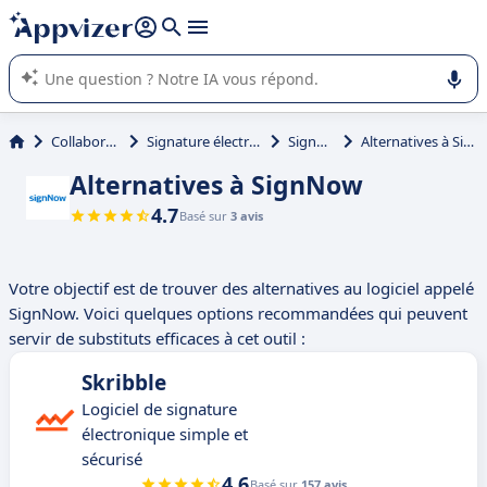
répondre (plusieurs lignes avec
shift + entrée
).
L'IA de Appvizer vous guide dans l'utilisation ou la sélection de
logiciel SaaS en entreprise.
Collaboration
Signature électronique
SignNow
Alternatives à SignNow
Alternatives à SignNow
4.7
Basé sur
3 avis
Votre objectif est de trouver des alternatives au logiciel appelé
SignNow. Voici quelques options recommandées qui peuvent
servir de substituts efficaces à cet outil :
Skribble
Logiciel de signature
électronique simple et
sécurisé
4.6
Basé sur
157 avis