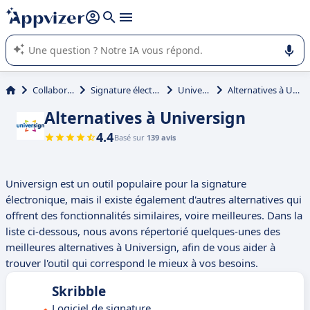
répondre (plusieurs lignes avec
shift + entrée
).
L'IA de Appvizer vous guide dans l'utilisation ou la sélection de
logiciel SaaS en entreprise.
Collaboration
Signature électronique
Universign
Alternatives à Universign
Alternatives à Universign
4.4
Basé sur
139 avis
Universign est un outil populaire pour la signature
électronique, mais il existe également d'autres alternatives qui
offrent des fonctionnalités similaires, voire meilleures. Dans la
liste ci-dessous, nous avons répertorié quelques-unes des
meilleures alternatives à Universign, afin de vous aider à
trouver l'outil qui correspond le mieux à vos besoins.
Skribble
Logiciel de signature