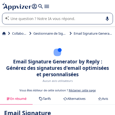
répondre (plusieurs lignes avec
shift + entrée
).
L'IA de Appvizer vous guide dans l'utilisation ou la sélection de
logiciel SaaS en entreprise.
Collaboration
Gestionnaire de Signature Mail
Email Signature Generator by Reply
Email Signature Generator by Reply :
Générez des signatures d'email optimisées
et personnalisées
Aucun avis utilisateurs
Vous êtes éditeur de cette solution ?
Réclamer cette page
En résumé
Tarifs
Alternatives
Avis
Email Signature