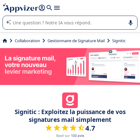
répondre (plusieurs lignes avec
shift + entrée
).
L'IA de Appvizer vous guide dans l'utilisation ou la sélection de
logiciel SaaS en entreprise.
Collaboration
Gestionnaire de Signature Mail
Signitic
Signitic : Exploitez la puissance de vos
signatures mail simplement
4.7
Basé sur
133 avis