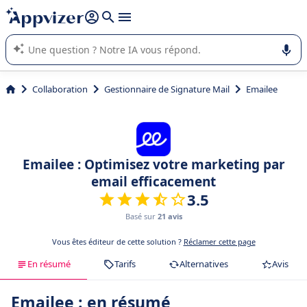
répondre (plusieurs lignes avec
shift + entrée
).
L'IA de Appvizer vous guide dans l'utilisation ou la sélection de
logiciel SaaS en entreprise.
Collaboration
Gestionnaire de Signature Mail
Emailee
Emailee : Optimisez votre marketing par
email efficacement
3.5
Basé sur
21 avis
Vous êtes éditeur de cette solution ?
Réclamer cette page
En résumé
Tarifs
Alternatives
Avis
Emailee : en résumé