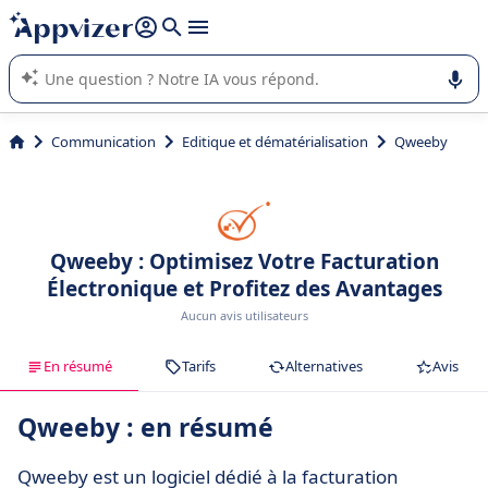
répondre (plusieurs lignes avec
shift + entrée
).
L'IA de Appvizer vous guide dans l'utilisation ou la sélection de
logiciel SaaS en entreprise.
Communication
Editique et dématérialisation
Qweeby
Qweeby : Optimisez Votre Facturation
Électronique et Profitez des Avantages
Aucun avis utilisateurs
En résumé
Tarifs
Alternatives
Avis
Qweeby : en résumé
Qweeby est un logiciel dédié à la facturation