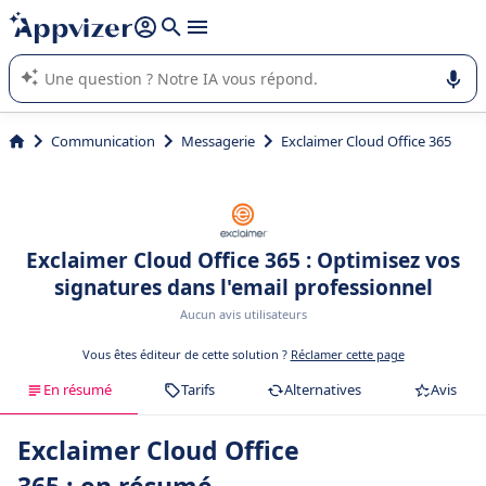
répondre (plusieurs lignes avec
shift + entrée
).
L'IA de Appvizer vous guide dans l'utilisation ou la sélection de
logiciel SaaS en entreprise.
Communication
Messagerie
Exclaimer Cloud Office 365
Exclaimer Cloud Office 365 : Optimisez vos
signatures dans l'email professionnel
Aucun avis utilisateurs
Vous êtes éditeur de cette solution ?
Réclamer cette page
En résumé
Tarifs
Alternatives
Avis
Exclaimer Cloud Office