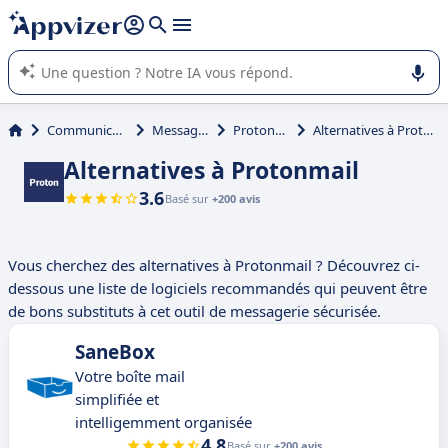
répondre (plusieurs lignes avec
shift + entrée
).
L'IA de Appvizer vous guide dans l'utilisation ou la sélection de
logiciel SaaS en entreprise.
Communication
Messagerie
Protonmail
Alternatives à Protonmail
Alternatives à Protonmail
3.6
Basé sur
+200 avis
Vous cherchez des alternatives à Protonmail ? Découvrez ci-
dessous une liste de logiciels recommandés qui peuvent être
de bons substituts à cet outil de messagerie sécurisée.
SaneBox
Votre boîte mail
simplifiée et
intelligemment organisée
4.8
Basé sur
+200 avis