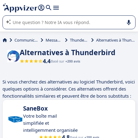
répondre (plusieurs lignes avec
shift + entrée
).
L'IA de Appvizer vous guide dans l'utilisation ou la sélection de
logiciel SaaS en entreprise.
Communication
Messagerie
Thunderbird
Alternatives à Thunderbird
Alternatives à Thunderbird
4.4
Basé sur
+200 avis
Si vous cherchez des alternatives au logiciel Thunderbird, voici
quelques options à considérer. Ces alternatives offrent des
fonctionnalités similaires et peuvent être de bons substituts :
SaneBox
Votre boîte mail
simplifiée et
intelligemment organisée
4.8
Basé sur
+200 avis