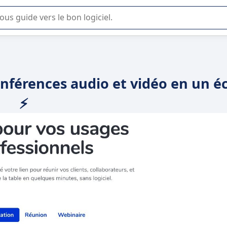
lisation ou la sélection de logiciel SaaS en entreprise.
nférences audio et vidéo en un éc
⚡️