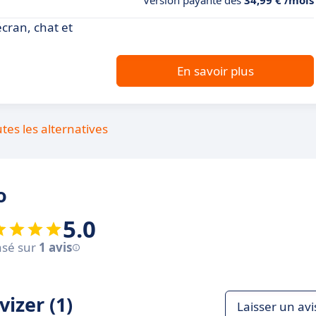
Version payante dès
34,99 € /mois
cran, chat et
En savoir plus
utes les alternatives
o
5.0
sé sur
1 avis
izer (1)
Laisser un avi