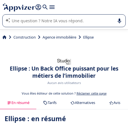
répondre (plusieurs lignes avec
shift + entrée
).
L'IA de Appvizer vous guide dans l'utilisation ou la sélection de
logiciel SaaS en entreprise.
Construction
Agence immobilière
Ellipse
Ellipse : Un Back Office puissant pour les
métiers de l’immobilier
Aucun avis utilisateurs
Vous êtes éditeur de cette solution ?
Réclamer cette page
En résumé
Tarifs
Alternatives
Avis
Ellipse : en résumé