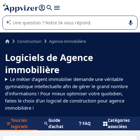
répondre (plusieurs lignes avec
shift + entrée
).
L'IA de Appvizer vous guide dans l'utilisation ou la sélection de
logiciel SaaS en entreprise.
Construction
Agence immobilière
Logiciels de Agence
immobilière
Le métier d’agent immobilier demande une véritable
gymnastique intellectuelle afin de gérer le grand nombre
d’informations ! Pour mieux optimiser votre quotidien,
faites le choix d’un logiciel de construction pour agence
immobilière !
Tous les
Guide
Catégories
FAQ
logiciels
d'achat
associées