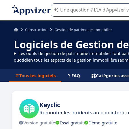
L'IA de Appvizer vous guide dans l'uti
Construction
Gestion de patrimoine immobilier
Logiciels de Gestion d
Les outils de gestion de patrimoine immobilier font part
quotidien tous les aspects de la gestion immobilière (admini
Tous les logiciels
FAQ
Catégories ass
Keyclic
Remonter les incidents au bon interlo
Version gratuite
Essai gratuit
Démo gratuite