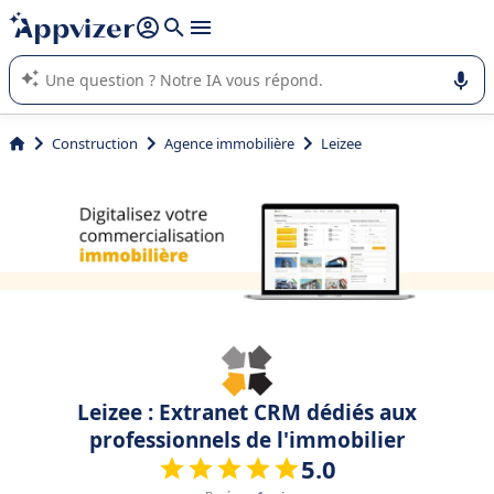
répondre (plusieurs lignes avec
shift + entrée
).
L'IA de Appvizer vous guide dans l'utilisation ou la sélection de
logiciel SaaS en entreprise.
Construction
Agence immobilière
Leizee
Leizee : Extranet CRM dédiés aux
professionnels de l'immobilier
5.0