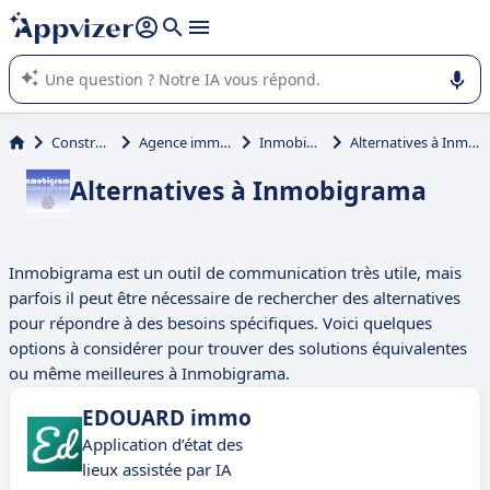
répondre (plusieurs lignes avec
shift + entrée
).
L'IA de Appvizer vous guide dans l'utilisation ou la sélection de
logiciel SaaS en entreprise.
Construction
Agence immobilière
Inmobigrama
Alternatives à Inmobigrama
Alternatives à Inmobigrama
Inmobigrama est un outil de communication très utile, mais
parfois il peut être nécessaire de rechercher des alternatives
pour répondre à des besoins spécifiques. Voici quelques
options à considérer pour trouver des solutions équivalentes
ou même meilleures à Inmobigrama.
EDOUARD immo
Application d’état des
lieux assistée par IA