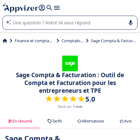
répondre (plusieurs lignes avec
shift + entrée
).
L'IA de Appvizer vous guide dans l'utilisation ou la sélection de
logiciel SaaS en entreprise.
Finance et comptabilité
Comptabilité
Sage Compta & Facturation
Sage Compta & Facturation : Outil de
Compta et Facturation pour les
entrepreneurs et TPE
5.0
Basé sur
1 avis
En résumé
Tarifs
Alternatives
Avis
Sage Compta &