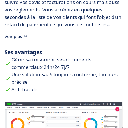
suivre vos devis et facturations en cours mais aussi
vos règlements. Vous accédez en quelques
secondes à la liste de vos clients qui font l'objet d'un
retard de paiement ce qui vous permet de les
appeler au bon moment. Cette fonction a un impact
Voir plus
immédiat sur votre trésorerie car elle augmente
drastiquement le taux de paiement de la part de vos
Ses avantages
clients.
Gérer sa trésorerie, ses documents
commerciaux 24h/24 7j/7
Une solution SaaS toujours conforme, toujours
précise
Anti-fraude