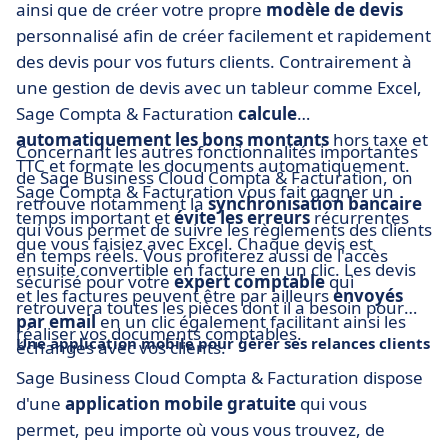
ainsi que de créer votre propre
modèle de devis
personnalisé afin de créer facilement et rapidement
des devis pour vos futurs clients. Contrairement à
une gestion de devis avec un tableur comme Excel,
Sage Compta & Facturation
calcule
automatiquement les bons montants
hors taxe et
Concernant les autres fonctionnalités importantes
TTC et formate les documents automatiquement.
de Sage Business Cloud Compta & Facturation, on
Sage Compta & Facturation vous fait gagner un
retrouve notamment la
synchronisation bancaire
temps important et
évite les erreurs
récurrentes
qui vous permet de suivre les règlements des clients
que vous faisiez avec Excel. Chaque devis est
en temps réels. Vous profiterez aussi de l'accès
ensuite convertible en facture en un clic. Les devis
sécurisé pour votre
expert comptable
qui
et les factures peuvent être par ailleurs
envoyés
retrouvera toutes les pièces dont il a besoin pour
par email
en un clic également facilitant ainsi les
réaliser vos documents comptables.
Une application mobile pour gérer ses relances clients
échanges avec vos clients.
Sage Business Cloud Compta & Facturation dispose
d'une
application mobile gratuite
qui vous
permet, peu importe où vous vous trouvez, de