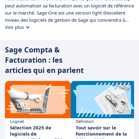
peut automatiser sa facturation avec un logiciel de référence
sur le marché. Sage One est une version light d'excellent
niveau des logiciels de gestion de Sage qui conviendra à
toutes les entreprises souhaitant se structurer et gagner du
Voir plus
temps sur les tâches administratives chronoghages et
pénibles. Sage est par ailleurs un des leader mondiaux et
Sage Compta &
une référence des logiciels de gestion ce qui offre un
nombre important de bénéfices : - des prix attractifs - une
Facturation : les
solidité financière et donc une pérennité de la solution - une
articles qui en parlent
couverture fonctionnelle parfaite - une excellente
connectivité avec d'autres outils de comptabilité, de relation
client, etc.
Logiciel
Définition
Sélection 2025 de
Tout savoir sur le
logiciels de
fonctionnement de la