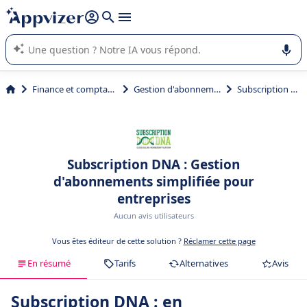
répondre (plusieurs lignes avec
shift + entrée
).
L'IA de Appvizer vous guide dans l'utilisation ou la sélection de
logiciel SaaS en entreprise.
Finance et comptabilité
Gestion d'abonnements
Subscription DNA
Subscription DNA : Gestion
d'abonnements simplifiée pour
entreprises
Aucun avis utilisateurs
Vous êtes éditeur de cette solution ?
Réclamer cette page
En résumé
Tarifs
Alternatives
Avis
Subscription DNA : en